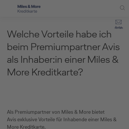
Direkt zur Hauptnavigation (Enter drücken)
Privat-Kund:innen
Suche
Kontakt
Welche Vorteile habe ich
Direkt zur Suche (Enter drücken)
Häufige Fragen
Selbstständige
beim Premiumpartner Avis
Miles & More Programm
Unternehmen
Direkt zum Hauptinhalt (Enter drücken)
als Inhaber:in einer Miles &
Schritt für Schritt zur neuen Karte
Service
More Kreditkarte?
Kreditkarte empfehlen
Kreditkarten-Banking
Kreditkarte beantragen
Als Premiumpartner von Miles & More bietet
Avis exklusive Vorteile für Inhabende einer Miles &
More Kreditkarte.