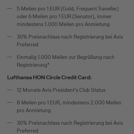
Suchen Sie eine Kreditkarte für die private oder
5 Meilen pro 1 EUR (Gold, Frequent Traveller)
geschäftliche Nutzung? Oder möchten Sie
oder 6 Meilen pro 1 EUR (Senator), immer
Kreditkarten für Ihr Unternehmen beantragen?
mindestens 1.000 Meilen pro Anmietung
Über die Auswahl gelangen Sie direkt in den
30% Preisnachlass nach Registrierung bei Avis
gewünschten Antrag.
Preferred
Private Nutzung
Einmalig 1.000 Meilen zur Begrüßung nach
Registrierung*
Lufthansa HON Circle Credit Card:
Geschäftliche Nutzung
12 Monate Avis President’s Club Status
8 Meilen pro 1 EUR, mindestens 2.000 Meilen
pro Anmietung
Selbstständige
30% Preisnachlass nach Registrierung bei Avis
(z.B. Gewerbetreibender, Handwerker,
Preferred