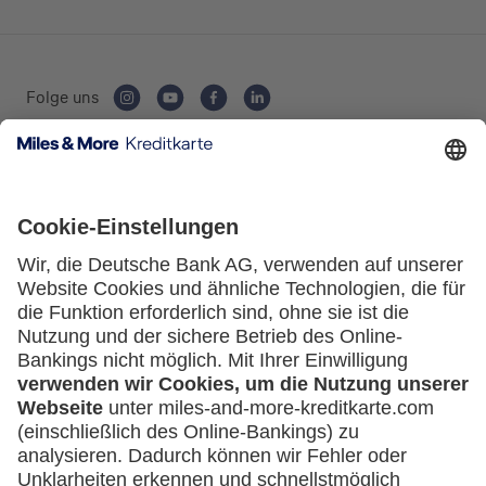
Private Nutzung
Folge uns
Geschäftliche Nutzung
Kartenausgebende Bank:
Selbstständige
(z.B. Gewerbetreibender, Handwerker,
Freiberufler)
Unternehmen
Service
(z.B. e.K., Personengesellschaft (inkl. GbR),
Häufige Fragen
GmbH)
Downloadcenter