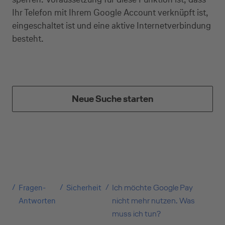
Ihr Telefon mit Ihrem Google Account verknüpft ist,
eingeschaltet ist und eine aktive Internetverbindung
besteht.
Neue Suche starten
Kreditkarte beantragen
Suchen Sie eine Kreditkarte für die private oder
geschäftliche Nutzung? Oder möchten Sie
Kreditkarten für Ihr Unternehmen beantragen?
Fragen-
Sicherheit
Ich möchte Google Pay
Über die Auswahl gelangen Sie direkt in den
Antworten
nicht mehr nutzen. Was
gewünschten Antrag.
muss ich tun?