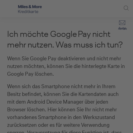
Direkt zur Hauptnavigation (Enter drücken)
Privat-Kund:innen
Suche
Kontakt
Ich möchte Google Pay nicht
Direkt zur Suche (Enter drücken)
Häufige Fragen
Selbstständige
mehr nutzen. Was muss ich tun?
Miles & More Programm
Unternehmen
Direkt zum Hauptinhalt (Enter drücken)
Wenn Sie Google Pay deaktivieren und nicht mehr
Schritt für Schritt zur neuen Karte
nutzen möchten, können Sie die hinterlegte Karte in
Service
Google Pay löschen.
Kreditkarte empfehlen
Wenn sich das Smartphone nicht mehr in Ihrem
Kreditkarten-Banking
Besitz befindet, können Sie die Kartendaten auch
mit dem Android Device Manager über jeden
Kreditkarte beantragen
Browser löschen. Hier können Sie Ihr nicht mehr
vorhandenes Smartphone in den Werkszustand
zurücksetzen oder es für weitere Verwendung
sperren. Voraussetzung für diese Funktion ist, dass