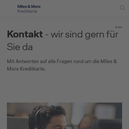
Direkt zur Hauptnavigation (Enter drücken)
Privat-Kund:innen
Suche
Kontakt
- wir sind gern für
Direkt zur Suche (Enter drücken)
Kreditkarten
Selbstständige
Sie da
Kreditkarten für Vielfliegende
Unternehmen
Direkt zum Hauptinhalt (Enter drücken)
Mit Antworten auf alle Fragen rund um die Miles &
Zusatzpakete
Service
More Kreditkarte.
Kreditkarten-Banking
Kreditkarte beantragen