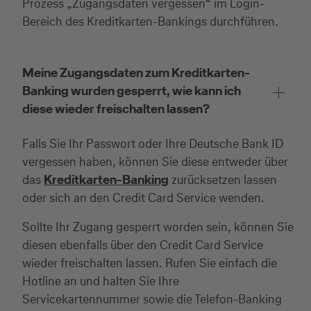
Prozess „Zugangsdaten vergessen“ im Login-
(z.B. Gewerbetreibender, Handwerker,
Bereich des Kreditkarten-Bankings durchführen.
Freiberufler)
Meine Zugangsdaten zum Kreditkarten-
Unternehmen
Banking wurden gesperrt, wie kann ich
(z.B. e.K., Personengesellschaft (inkl. GbR),
diese wieder freischalten lassen?
GmbH)
Falls Sie Ihr Passwort oder Ihre Deutsche Bank ID
vergessen haben, können Sie diese entweder über
das
Kreditkarten-Banking
zurücksetzen lassen
oder sich an den Credit Card Service wenden.
Sollte Ihr Zugang gesperrt worden sein, können Sie
diesen ebenfalls über den Credit Card Service
wieder freischalten lassen. Rufen Sie einfach die
Hotline an und halten Sie Ihre
Servicekartennummer sowie die Telefon-Banking