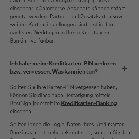
Faktor-Authentifizierung (BestSign) direkt
Kreditkarte beantragen
einsehbar, eCommerce-Angebote können sofort
genutzt werden. Partner- und Zusatzkarten sowie
Suchen Sie eine Kreditkarte für die private oder
weitere Karteneinstellungen sind erst in den
geschäftliche Nutzung? Oder möchten Sie
nächsten Werktagen in Ihrem Kreditkarten-
Kreditkarten für Ihr Unternehmen beantragen?
Banking verfügbar.
Über die Auswahl gelangen Sie direkt in den
gewünschten Antrag.
Ich habe meine Kreditkarten-PIN verloren
Private Nutzung
bzw. vergessen. Was kann ich tun?
Sollten Sie Ihre Karten-PIN vergessen haben,
können Sie diese nach Bestätigung mittels
Geschäftliche Nutzung
BestSign jederzeit im
Kreditkarten-Banking
einsehen.
Sollten Ihnen die Login-Daten Ihres Kreditkarten-
Bankings nicht mehr bekannt sein, können Sie den
Selbstständige