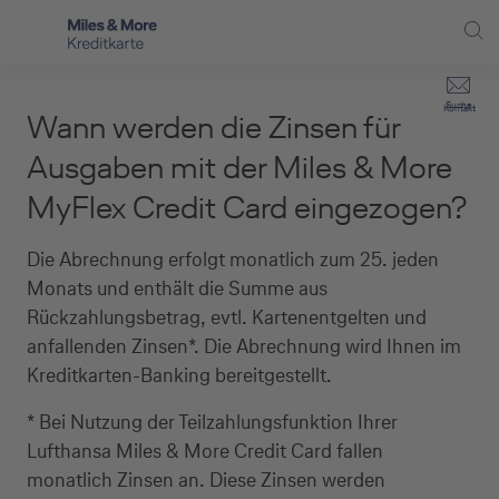
Direkt zur Hauptnavigation (Enter drücken)
Privat-Kund:innen
Suche
Kontakt
Wann werden die Zinsen für
Direkt zur Suche (Enter drücken)
Häufige Fragen
Selbstständige
Ausgaben mit der Miles & More
Miles & More Programm
MyFlex Credit Card eingezogen?
Unternehmen
Direkt zum Hauptinhalt (Enter drücken)
Schritt für Schritt zur neuen Karte
Service
Die Abrechnung erfolgt monatlich zum 25. jeden
Monats und enthält die Summe aus
Kreditkarte empfehlen
Rückzahlungsbetrag, evtl. Kartenentgelten und
anfallenden Zinsen*. Die Abrechnung wird Ihnen im
Kreditkarten-Banking
Kreditkarten-Banking bereitgestellt.
Kreditkarte beantragen
* Bei Nutzung der Teilzahlungsfunktion Ihrer
Lufthansa Miles & More Credit Card fallen
monatlich Zinsen an. Diese Zinsen werden