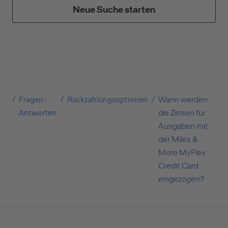
Neue Suche starten
Suchen Sie eine Kreditkarte für die private oder
geschäftliche Nutzung? Oder möchten Sie
Kreditkarten für Ihr Unternehmen beantragen?
Über die Auswahl gelangen Sie direkt in den
gewünschten Antrag.
Fragen-
Rückzahlungsoptionen
Wann werden
Private Nutzung
Antworten
die Zinsen für
Ausgaben mit
der Miles &
Geschäftliche Nutzung
More MyFlex
Credit Card
eingezogen?
Selbstständige
(z.B. Gewerbetreibender, Handwerker,