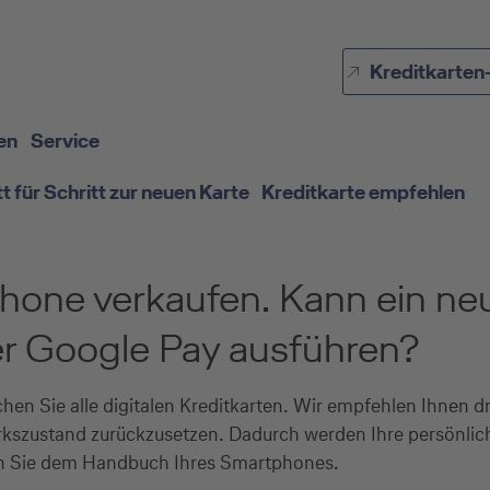
Direkt zur Hauptnavigation (Enter drücken)
Kreditkarten
Direkt zur Suche (Enter drücken)
Direkt zum Hauptinhalt (Enter drücken)
en
Service
tt für Schritt zur neuen Karte
Kreditkarte empfehlen
one verkaufen. Kann ein neu
er Google Pay ausführen?
en Sie alle digitalen Kreditkarten. Wir empfehlen Ihnen 
rkszustand zurückzusetzen. Dadurch werden Ihre persönlich
en Sie dem Handbuch Ihres Smartphones.