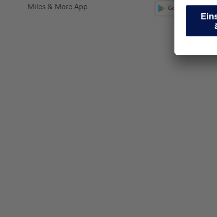
Miles & More App
Kreditkarte beantrag
Suchen Sie eine Kreditkarte für die private oder 
Nutzung? Oder möchten Sie Kreditkarten für Ih
beantragen?
Über die Auswahl gelangen Sie direkt in den ge
Private Nutzung