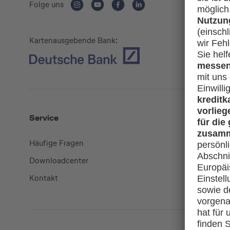
Folge uns
Kartenausgebende Bank:
Service
Mehr
Häufige Fragen
Kreditkart
Downloadcenter
miles-and
Kontakt
lufthansa.