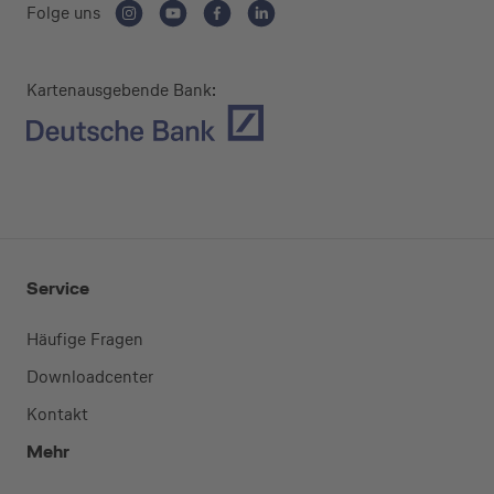
Folge uns
Freiberufler)
Unternehmen
Kartenausgebende Bank:
(z.B. e.K., Personengesellschaft (inkl. GbR),
GmbH)
Service
Häufige Fragen
Downloadcenter
Kontakt
Mehr