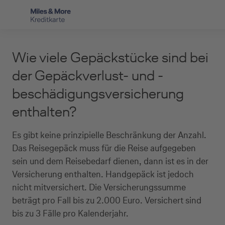
Direkt zur Hauptnavigation (Enter drücken)
Privat-Kund:innen
Wie viele Gepäckstücke sind bei
Direkt zur Suche (Enter drücken)
Häufige Fragen
Selbstständige
der Gepäck­verlust- und -
Miles & More Programm
beschädigungsversicherung
Unternehmen
Direkt zum Hauptinhalt (Enter drücken)
enthalten?
Schritt für Schritt zur neuen Karte
Service
Kreditkarte empfehlen
Es gibt keine prinzipielle Beschränkung der Anzahl.
Das Reisegepäck muss für die Reise aufgegeben
Kreditkarten-Banking
sein und dem Reisebedarf dienen, dann ist es in der
Versicherung enthalten. Handgepäck ist jedoch
Kreditkarte beantragen
nicht mitversichert. Die Versicherungssumme
beträgt pro Fall bis zu 2.000 Euro. Versichert sind
bis zu 3 Fälle pro Kalenderjahr.