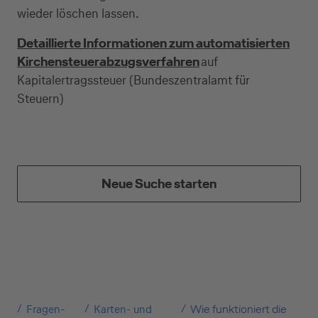
wieder löschen lassen.
Kreditkarte beantragen
Detaillierte Informationen zum automatisierten
Kirchensteuerabzugsverfahren
auf
Suchen Sie eine Kreditkarte für die private oder
Kapitalertragssteuer (Bundeszentralamt für
geschäftliche Nutzung? Oder möchten Sie
Steuern)
Kreditkarten für Ihr Unternehmen beantragen?
Über die Auswahl gelangen Sie direkt in den
gewünschten Antrag.
Neue Suche starten
Private Nutzung
Geschäftliche Nutzung
Fragen-
Karten- und
Wie funktioniert die