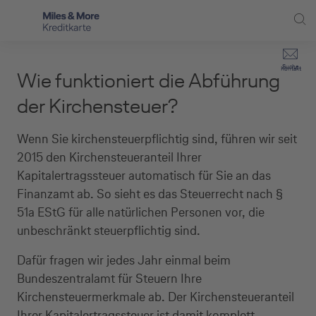
Direkt zur Hauptnavigation (Enter drücken)
Privat-Kund:innen
Suche
Kontakt
Wie funktioniert die Abführung
Direkt zur Suche (Enter drücken)
Häufige Fragen
Selbstständige
der Kirchensteuer?
Miles & More Programm
Unternehmen
Direkt zum Hauptinhalt (Enter drücken)
Wenn Sie kirchensteuerpflichtig sind, führen wir seit
Schritt für Schritt zur neuen Karte
2015 den Kirchensteueranteil Ihrer
Service
Kapitalertragssteuer automatisch für Sie an das
Kreditkarte empfehlen
Finanzamt ab. So sieht es das Steuerrecht nach §
51a EStG für alle natürlichen Personen vor, die
Kreditkarten-Banking
unbeschränkt steuerpflichtig sind.
Kreditkarte beantragen
Dafür fragen wir jedes Jahr einmal beim
Bundeszentralamt für Steuern Ihre
Kirchensteuermerkmale ab. Der Kirchensteueranteil
Ihrer Kapitalertragssteuer ist damit komplett