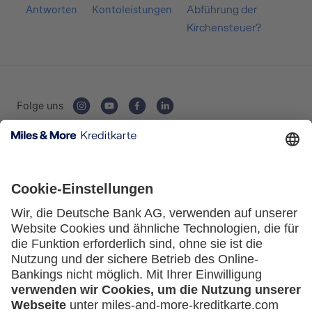
Antworten
Kontoleistungen
Abführung der
Selbstständige
Kirchensteuer?
(z.B. Gewerbetreibender, Handwerker,
Freiberufler)
Unternehmen
Folge uns
(z.B. e.K., Personengesellschaft (inkl. GbR),
GmbH)
Kartenausgebende Bank:
Service
Häufige Fragen