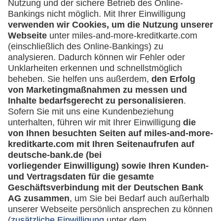
GmbH)
Service
Häufige Fragen
Downloadcenter
Kontakt
Mehr
Kreditkarten-Banking
miles-and-more.com
lufthansa.com
Rechtliches
Impressum
Datenschutz
Cookie Einstellungen