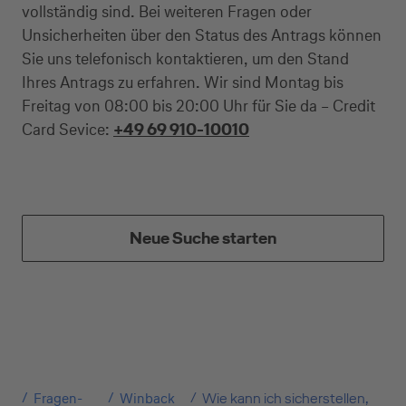
vollständig sind. Bei weiteren Fragen oder
Unsicherheiten über den Status des Antrags können
Sie uns telefonisch kontaktieren, um den Stand
Ihres Antrags zu erfahren. Wir sind Montag bis
Freitag von 08:00 bis 20:00 Uhr für Sie da – Credit
Card Sevice:
+49 69 910-10010
Neue Suche starten
Kreditkarte beantragen
Suchen Sie eine Kreditkarte für die private oder
geschäftliche Nutzung? Oder möchten Sie
Kreditkarten für Ihr Unternehmen beantragen?
Fragen-
Winback
Wie kann ich sicherstellen,
Über die Auswahl gelangen Sie direkt in den