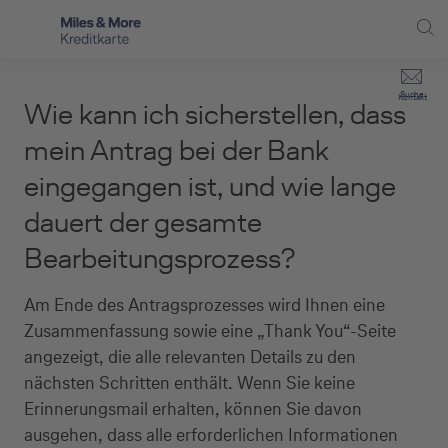
Direkt zur Hauptnavigation (Enter drücken)
Privat-Kund:innen
Suche
Kontakt
Wie kann ich sicherstellen, dass
Direkt zur Suche (Enter drücken)
Häufige Fragen
Selbstständige
mein Antrag bei der Bank
Miles & More Programm
eingegangen ist, und wie lange
Unternehmen
Direkt zum Hauptinhalt (Enter drücken)
dauert der gesamte
Schritt für Schritt zur neuen Karte
Service
Bearbeitungsprozess?
Kreditkarte empfehlen
Am Ende des Antragsprozesses wird Ihnen eine
Kreditkarten-Banking
Zusammenfassung sowie eine „Thank You“-Seite
Kreditkarte beantragen
angezeigt, die alle relevanten Details zu den
nächsten Schritten enthält. Wenn Sie keine
Erinnerungsmail erhalten, können Sie davon
ausgehen, dass alle erforderlichen Informationen