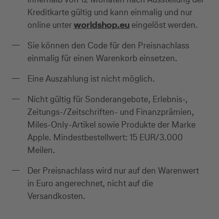
Kreditkarte gültig und kann einmalig und nur
online unter
worldshop.eu
eingelöst werden.
Sie können den Code für den Preisnachlass
einmalig für einen Warenkorb einsetzen.
Eine Auszahlung ist nicht möglich.
Nicht gültig für Sonderangebote, Erlebnis-,
Kreditkarte beantragen
Zeitungs-/Zeitschriften- und Finanzprämien,
Miles-Only-Artikel sowie Produkte der Marke
Suchen Sie eine Kreditkarte für die private oder
Apple. Mindestbestellwert: 15 EUR/3.000
geschäftliche Nutzung? Oder möchten Sie
Meilen.
Kreditkarten für Ihr Unternehmen beantragen?
Der Preisnachlass wird nur auf den Warenwert
Über die Auswahl gelangen Sie direkt in den
in Euro angerechnet, nicht auf die
gewünschten Antrag.
Versandkosten.
Private Nutzung