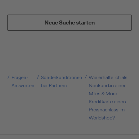
Neue Suche starten
Geschäftliche Nutzung
Selbstständige
(z.B. Gewerbetreibender, Handwerker,
Fragen-
Sonderkonditionen
Wie erhalte ich als
Freiberufler)
Antworten
bei Partnern
Neukund:in einer
Miles & More
Unternehmen
Kreditkarte einen
(z.B. e.K., Personengesellschaft (inkl. GbR),
Preisnachlass im
GmbH)
Worldshop?