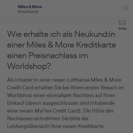
Direkt zur Hauptnavigation (Enter drücken)
Privat-Kund:innen
Suche
Kontakt
Wie erhalte ich als Neukund:in
Direkt zur Suche (Enter drücken)
Häufige Fragen
Selbstständige
einer Miles & More Kreditkarte
Miles & More Programm
einen Preisnachlass im
Unternehmen
Direkt zum Hauptinhalt (Enter drücken)
Worldshop?
Schritt für Schritt zur neuen Karte
Service
Kreditkarte empfehlen
Als Inhaber:in einer neuen Lufthansa Miles & More
Credit Card erhalten Sie bei Ihrem ersten Besuch im
Kreditkarten-Banking
Worldshop einen einmaligen Nachlass auf Ihren
Einkauf (davon ausgeschlossen sind Inhabende
Kreditkarte beantragen
einer neuen MyFlex Credit Card). Die Höhe des
Nachlasses entnehmen Sie bitte der
Leistungsübersicht Ihrer neuen Kreditkarte.