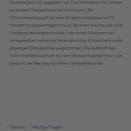
Deutsche Bank AG, ausgestellt war. Eine Kombination mit Vorteilen
(z.B. Gewerbetreibender, Handwerker,
aus anderen Werbeaktionen ist nicht möglich. Der
Freiberufler)
Willkommensbonus gilt bei einer Mindestvertragsdauer von 12
Monaten für das beantragte Produkt. Bei einem Wechsel oder einer
Kündigung des Kartenproduktes in den ersten 12 Monaten der
Unternehmen
Vertragslaufzeit werden die Meilen dem Miles & More Konto wieder
(z.B. e.K., Personengesellschaft (inkl. GbR),
abgezogen (Statuswechsel ausgenommen). Die Gutschrift des
GmbH)
Willkommensbonus erfolgt nur, wenn die beantragende Person zum
Zeitpunkt der Beantragung keinen Vielfliegerstatus hat.
Service
Häufige Fragen