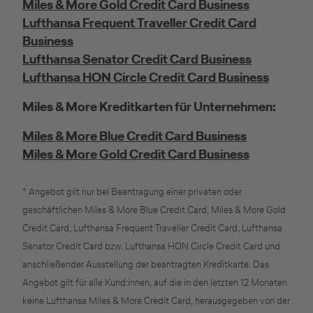
Miles & More Gold Credit Card Business
Kreditkarte beantragen
Lufthansa Frequent Traveller Credit Card
Business
Suchen Sie eine Kreditkarte für die private oder
Lufthansa Senator Credit Card Business
geschäftliche Nutzung? Oder möchten Sie
Lufthansa HON Circle Credit Card Business
Kreditkarten für Ihr Unternehmen beantragen?
Miles & More Kreditkarten für Unternehmen:
Über die Auswahl gelangen Sie direkt in den
gewünschten Antrag.
Miles & More Blue Credit Card Business
Miles & More Gold Credit Card Business
Private Nutzung
* Angebot gilt nur bei Beantragung einer privaten oder
geschäftlichen Miles & More Blue Credit Card, Miles & More Gold
Credit Card, Lufthansa Frequent Traveller Credit Card, Lufthansa
Geschäftliche Nutzung
Senator Credit Card bzw. Lufthansa HON Circle Credit Card und
anschließender Ausstellung der beantragten Kreditkarte. Das
Angebot gilt für alle Kund:innen, auf die in den letzten 12 Monaten
keine Lufthansa Miles & More Credit Card, herausgegeben von der
Selbstständige