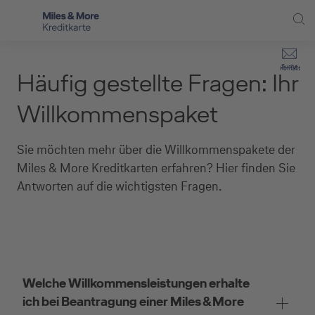
Direkt zur Hauptnavigation (Enter drücken)
Privat-Kund:innen
Suche
Kontakt
Häufig gestellte Fragen: Ihr
Direkt zur Suche (Enter drücken)
Häufige Fragen
Selbstständige
Willkommenspaket
Miles & More Programm
Unternehmen
Direkt zum Hauptinhalt (Enter drücken)
Sie möchten mehr über die Willkommenspakete der
Schritt für Schritt zur neuen Karte
Service
Miles & More Kreditkarten erfahren? Hier finden Sie
Kreditkarte empfehlen
Antworten auf die wichtigsten Fragen.
Kreditkarten-Banking
Kreditkarte beantragen
Welche Willkommensleistungen erhalte
ich bei Beantragung einer Miles & More