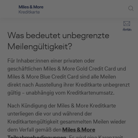
Direkt zur Hauptnavigation (Enter drücken)
Privat-Kund:innen
Suche
Kontakt
Was bedeutet unbegrenzte
Direkt zur Suche (Enter drücken)
Häufige Fragen
Selbstständige
Meilengültigkeit?
Miles & More Programm
Unternehmen
Direkt zum Hauptinhalt (Enter drücken)
Für Inhaber:innen einer privaten oder
Schritt für Schritt zur neuen Karte
geschäftlichen Miles & More Gold Credit Card und
Service
Miles & More Blue Credit Card sind alle Meilen
Kreditkarte empfehlen
direkt nach Ausstellung ihrer Kreditkarte unbegrenzt
gültig – unabhängig vom Kreditkartenumsatz.
Kreditkarten-Banking
Nach Kündigung der Miles & More Kreditkarte
Kreditkarte beantragen
unterliegen die vor und während der
Kreditkartengültigkeit gesammelten Meilen wieder
dem Verfall gemäß den
Miles & More
Teilnahmebedingungen
. Es wird eine Karenzzeit