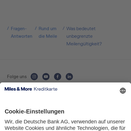
Über die Auswahl gelangen Sie direkt in den
gewünschten Antrag.
Private Nutzung
Fragen-
Rund um
Was bedeutet
Antworten
die Meile
unbegrenzte
Meilengültigkeit?
Geschäftliche Nutzung
Folge uns
Selbstständige
Kartenausgebende Bank:
(z.B. Gewerbetreibender, Handwerker,
Freiberufler)
Unternehmen