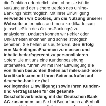
(z.B. e.K., Personengesellschaft (inkl. GbR),
GmbH)
Service
Häufige Fragen
Downloadcenter
Kontakt
Mehr
Kreditkarten-Banking
miles-and-more.com
lufthansa.com
Rechtliches
Impressum
Datenschutz