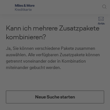
Direkt zur Hauptnavigation (Enter drücken)
Privat-Kund:innen
Suche
Kontakt
Kann ich mehrere Zusatzpakete
Direkt zur Suche (Enter drücken)
Häufige Fragen
Selbstständige
kombinieren?
Miles & More Programm
Unternehmen
Direkt zum Hauptinhalt (Enter drücken)
Ja, Sie können verschiedene Pakete zusammen
Schritt für Schritt zur neuen Karte
auswählen. Alle verfügbaren Zusatzpakete können
Service
getrennt voneinander oder in Kombination
Kreditkarte empfehlen
miteinander gebucht werden.
Kreditkarten-Banking
Kreditkarte beantragen
Neue Suche starten