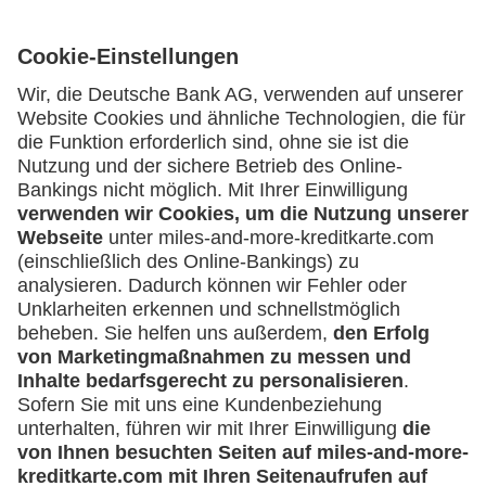
Kartenausgebende Bank:
Geschäftliche Nutzung
Selbstständige
(z.B. Gewerbetreibender, Handwerker,
Service
Freiberufler)
Häufige Fragen
Unternehmen
Downloadcenter
Kontakt
(z.B. e.K., Personengesellschaft (inkl. GbR),
GmbH)
Mehr
Kreditkarten-Banking
miles-and-more.com
lufthansa.com