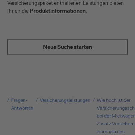
Versicherungspaket enthaltenen Leistungen bieten
Ihnen die
Produktinformationen
.
Private Nutzung
Geschäftliche Nutzung
Neue Suche starten
Selbstständige
(z.B. Gewerbetreibender, Handwerker,
Freiberufler)
Fragen-
Versicherungsleistungen
Wie hoch ist der
Antworten
Versicherungssch
Unternehmen
bei der Mietwage
(z.B. e.K., Personengesellschaft (inkl. GbR),
Zusatz-Versicher
GmbH)
innerhalb des