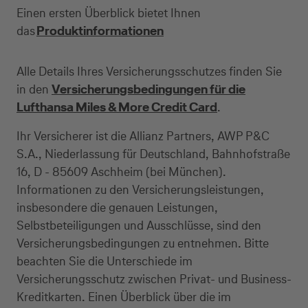
Einen ersten Überblick bietet Ihnen
das
Produktinformationen
Alle Details Ihres Versicherungsschutzes finden Sie
in den
Versicherungsbedingungen für die
Lufthansa Miles & More Credit Card
.
Ihr Versicherer ist die Allianz Partners, AWP P&C
S.A., Niederlassung für Deutschland, Bahnhofstraße
16, D - 85609 Aschheim (bei München).
Informationen zu den Versicherungsleistungen,
Kreditkarte beantragen
insbesondere die genauen Leistungen,
Selbstbeteiligungen und Ausschlüsse, sind den
Suchen Sie eine Kreditkarte für die private oder
Versicherungsbedingungen zu entnehmen. Bitte
geschäftliche Nutzung? Oder möchten Sie
beachten Sie die Unterschiede im
Kreditkarten für Ihr Unternehmen beantragen?
Versicherungsschutz zwischen Privat- und Business-
Über die Auswahl gelangen Sie direkt in den
Kreditkarten. Einen Überblick über die im
gewünschten Antrag.