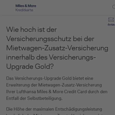
Direkt zur Hauptnavigation (Enter drücken)
Privat-Kund:innen
Suche
Kontakt
Wie hoch ist der
Direkt zur Suche (Enter drücken)
Häufige Fragen
Selbstständige
Versicherungsschutz bei der
Miles & More Programm
Mietwagen-Zusatz-Versicherung
Unternehmen
Direkt zum Hauptinhalt (Enter drücken)
innerhalb des Versicherungs-
Schritt für Schritt zur neuen Karte
Service
Upgrade Gold?
Kreditkarte empfehlen
Das Versicherungs-Upgrade Gold bietet eine
Kreditkarten-Banking
Erweiterung der Mietwagen-Zusatz-Versicherung
Kreditkarte beantragen
Ihrer Lufthansa Miles & More Credit Card durch den
Entfall der Selbstbeteiligung.
Die Höhe der maximalen Entschädigungsleistung