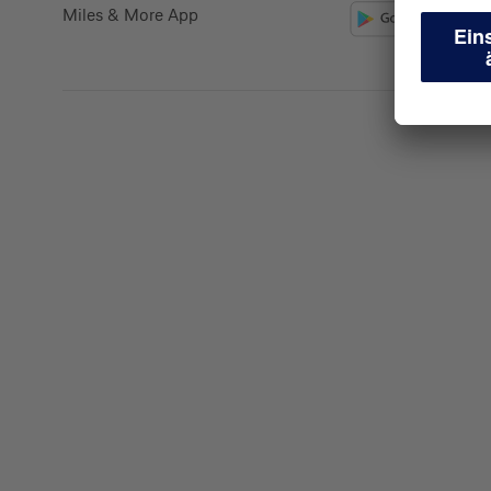
Miles & More App
Kreditkarte beantrag
Suchen Sie eine Kreditkarte für die private oder 
Nutzung? Oder möchten Sie Kreditkarten für Ih
beantragen?
Über die Auswahl gelangen Sie direkt in den ge
Private Nutzung