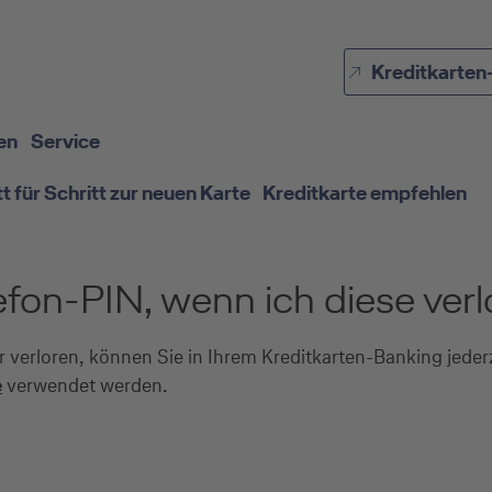
Direkt zur Hauptnavigation (Enter drücken)
Kreditkarten
Direkt zur Suche (Enter drücken)
Direkt zum Hauptinhalt (Enter drücken)
en
Service
tt für Schritt zur neuen Karte
Kreditkarte empfehlen
efon-PIN, wenn ich diese ver
verloren, können Sie in Ihrem Kreditkarten-Banking jederz
e
verwendet werden.