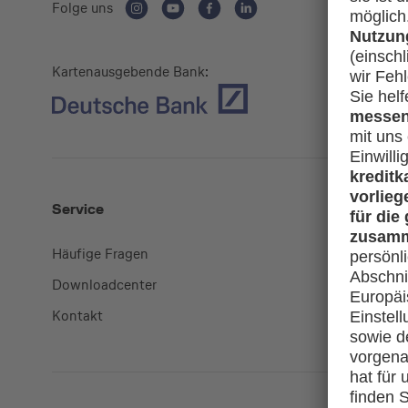
Folge uns
Kartenausgebende Bank:
Service
Mehr
Häufige Fragen
Kreditkart
Downloadcenter
miles-and
Kontakt
lufthansa.