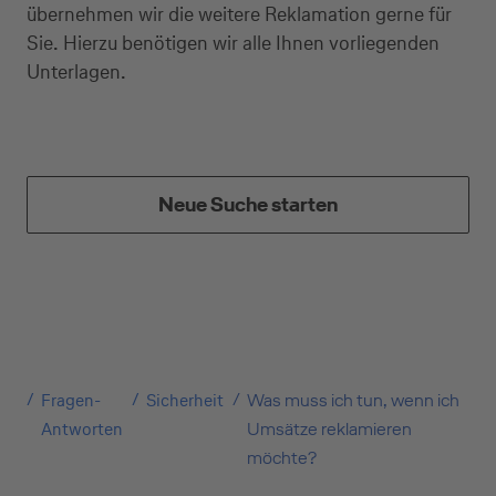
Private Nutzung
übernehmen wir die weitere Reklamation gerne für
Sie. Hierzu benötigen wir alle Ihnen vorliegenden
Unterlagen.
Geschäftliche Nutzung
Neue Suche starten
Selbstständige
(z.B. Gewerbetreibender, Handwerker,
Freiberufler)
Unternehmen
Fragen-
Sicherheit
Was muss ich tun, wenn ich
(z.B. e.K., Personengesellschaft (inkl. GbR),
Antworten
Umsätze reklamieren
GmbH)
möchte?