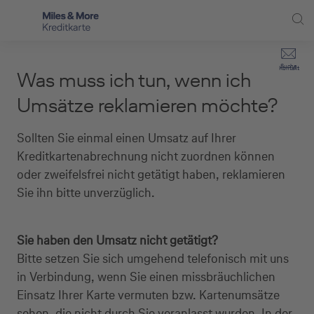
Direkt zur Hauptnavigation (Enter drücken)
Privat-Kund:innen
Suche
Kontakt
Was muss ich tun, wenn ich
Direkt zur Suche (Enter drücken)
Häufige Fragen
Selbstständige
Umsätze reklamieren möchte?
Miles & More Programm
Unternehmen
Direkt zum Hauptinhalt (Enter drücken)
Sollten Sie einmal einen Umsatz auf Ihrer
Schritt für Schritt zur neuen Karte
Kreditkartenabrechnung nicht zuordnen können
Service
oder zweifelsfrei nicht getätigt haben, reklamieren
Kreditkarte empfehlen
Sie ihn bitte unverzüglich.
Kreditkarten-Banking
Sie haben den Umsatz nicht getätigt?
Kreditkarte beantragen
Bitte setzen Sie sich umgehend telefonisch mit uns
in Verbindung, wenn Sie einen missbräuchlichen
Einsatz Ihrer Karte vermuten bzw. Kartenumsätze
sehen, die nicht durch Sie veranlasst wurden. In der