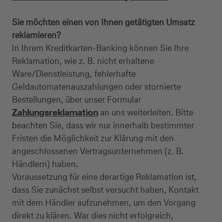
Sie möchten einen von Ihnen getätigten Umsatz
reklamieren?
In Ihrem Kreditkarten-Banking können Sie Ihre
Reklamation, wie z. B. nicht erhaltene
Ware/Dienstleistung, fehlerhafte
Geldautomatenauszahlungen oder stornierte
Bestellungen, über unser Formular
Zahlungsreklamation
an uns weiterleiten. Bitte
Kreditkarte beantragen
beachten Sie, dass wir nur innerhalb bestimmter
Fristen die Möglichkeit zur Klärung mit den
Suchen Sie eine Kreditkarte für die private oder
angeschlossenen Vertragsunternehmen (z. B.
geschäftliche Nutzung? Oder möchten Sie
Händlern) haben.
Kreditkarten für Ihr Unternehmen beantragen?
Voraussetzung für eine derartige Reklamation ist,
Über die Auswahl gelangen Sie direkt in den
dass Sie zunächst selbst versucht haben, Kontakt
gewünschten Antrag.
mit dem Händler aufzunehmen, um den Vorgang
direkt zu klären. War dies nicht erfolgreich,