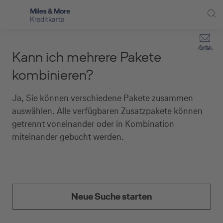
Direkt zur Hauptnavigation (Enter drücken)
Privat-Kund:innen
Suche
Kontakt
Kann ich mehrere Pakete
Direkt zur Suche (Enter drücken)
Häufige Fragen
Selbstständige
kombinieren?
Miles & More Programm
Unternehmen
Direkt zum Hauptinhalt (Enter drücken)
Ja, Sie können verschiedene Pakete zusammen
Schritt für Schritt zur neuen Karte
auswählen. Alle verfügbaren Zusatzpakete können
Service
getrennt voneinander oder in Kombination
Kreditkarte empfehlen
miteinander gebucht werden.
Kreditkarten-Banking
Kreditkarte beantragen
Neue Suche starten