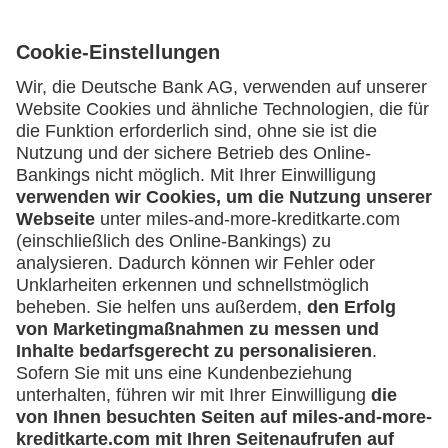
Kartenausgebende Bank:
Geschäftliche Nutzung
Selbstständige
(z.B. Gewerbetreibender, Handwerker,
Service
Freiberufler)
Häufige Fragen
Unternehmen
Downloadcenter
Kontakt
(z.B. e.K., Personengesellschaft (inkl. GbR),
GmbH)
Mehr
Kreditkarten-Banking
miles-and-more.com
lufthansa.com