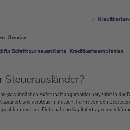
Direkt zur Hauptnavigation (Enter drücken)
Kreditkarten
Direkt zur Suche (Enter drücken)
Direkt zum Hauptinhalt (Enter drücken)
en
Service
tt für Schritt zur neuen Karte
Kreditkarte empfehlen
ür Steuerausländer?
n gewöhnlichen Aufenthalt angemeldet hat, zahlt in der Re
 Kapitalerträge versteuern müssen, hängt von den Besteue
gsabkommen ab. Einbehaltene Kapitalertragssteuer können