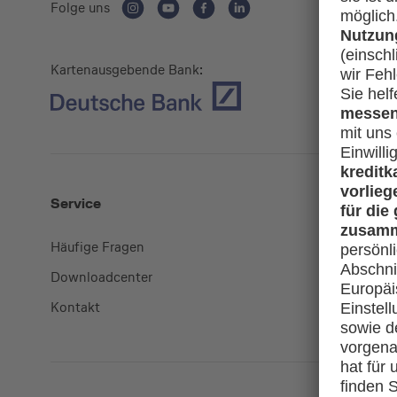
Folge uns
Kartenausgebende Bank:
Service
Mehr
Häufige Fragen
Kreditkart
Downloadcenter
miles-and
Kontakt
lufthansa.