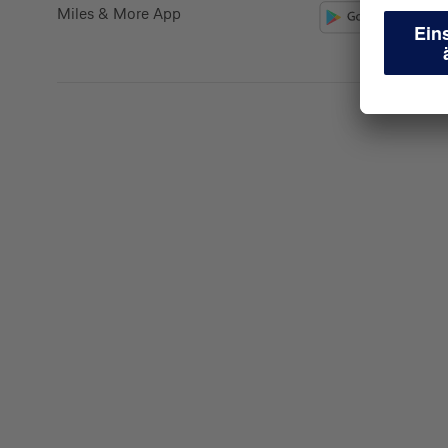
Miles & More App
Kreditkarte beantrag
Suchen Sie eine Kreditkarte für die private oder 
Nutzung? Oder möchten Sie Kreditkarten für Ih
beantragen?
Über die Auswahl gelangen Sie direkt in den ge
Private Nutzung