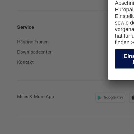
Service
Mehr
Häufige Fragen
Kreditkart
Downloadcenter
miles-and
Kontakt
lufthansa.
Miles & More App