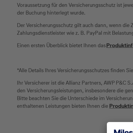
Voraussetzung für den Versicherungsschutz ist jewei
der Buchung hinterlegt wurde.
Der Versicherungsschutz gilt auch dann, wenn die 
Zahlungsdienstleister wie z. B. PayPal mit Belastung
Einen ersten Überblick bietet Ihnen das
Produktin
*Alle Details Ihres Versicherungsschutzes finden Si
Ihr Versicherer ist die Allianz Partners, AWP P&C
den Versicherungsleistungen, insbesondere die ge
Bitte beachten Sie die Unterschiede im Versicheru
enthaltenen Leistungen bieten Ihnen die
Produkti