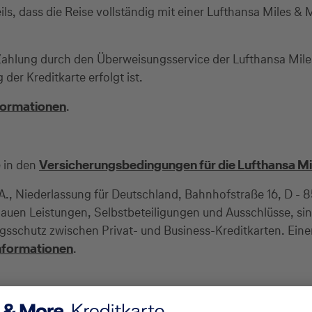
ls, dass die Reise vollständig mit einer Lufthansa Miles & 
Zahlung durch den Überweisungsservice der Lufthansa Miles
 der Kreditkarte erfolgt ist.
formationen
.
e in den
Versicherungsbedingungen für die Lufthansa Mi
 S.A., Niederlassung für Deutschland, Bahnhofstraße 16, D 
nauen Leistungen, Selbstbeteiligungen und Ausschlüsse, 
ngsschutz zwischen Privat- und Business-Kreditkarten. Eine
nformationen
.