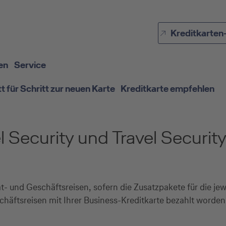
Direkt zur Hauptnavigation (Enter drücken)
Kreditkarten
Direkt zur Suche (Enter drücken)
Direkt zum Hauptinhalt (Enter drücken)
en
Service
tt für Schritt zur neuen Karte
Kreditkarte empfehlen
l Security und Travel Securit
at- und Geschäftsreisen, sofern die Zusatzpakete für die jew
häftsreisen mit Ihrer Business-Kreditkarte bezahlt worden 