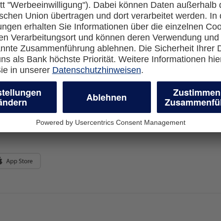
Rechtliches
en-Banking
Impressum
-more.com
Datenschutz
com
Cookie Einstellungen