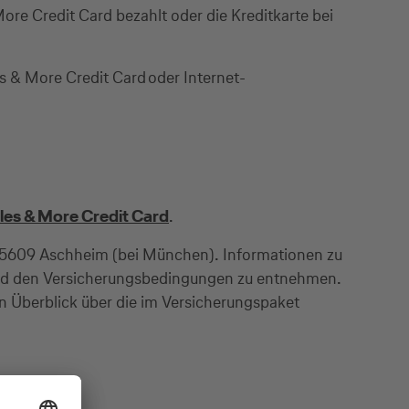
More Credit Card bezahlt oder die Kreditkarte bei
 & More Credit Card oder Internet-
les & More Credit Card
.
- 85609 Aschheim (bei München). Informationen zu
sind den Versicherungsbedingungen zu entnehmen.
n Überblick über die im Versicherungspaket