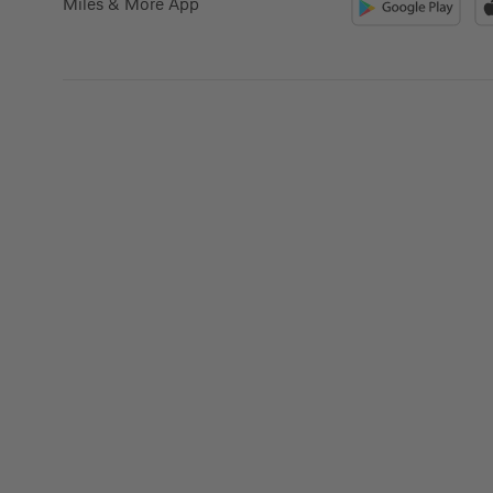
Miles & More App
Kreditkarte beantrag
Suchen Sie eine Kreditkarte für die private oder 
Nutzung? Oder möchten Sie Kreditkarten für Ih
beantragen?
Über die Auswahl gelangen Sie direkt in den ge
Private Nutzung