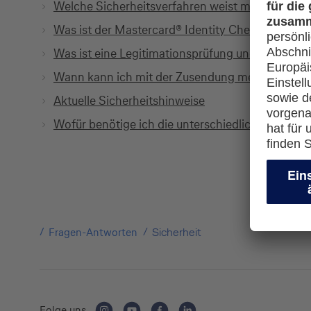
Welche Sicherheitsverfahren weist meine Luftha
Was ist der Mastercard® Identity Check und wie f
Was ist eine Legitimationsprüfung und welche Mö
Wann kann ich mit der Zusendung meiner Kredi
Aktuelle Sicherheitshinweise
Wofür benötige ich die unterschiedlichen PINs m
Fragen-Antworten
Sicherheit
Folge uns