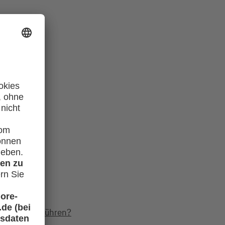
nd?
gle Pay ausführen?