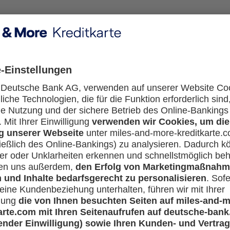
ch für den Legitimationsprozess?
utzen zu können?
 Pay nutze. Was muss ich tun?
muss ich tun?
ard® Identity Check™ Verfahren?
h BestSign dort anlegen?
editkarten-Banking nach, wenn diese verloren gegangen si
 ein?
agiere ich im Verdachtsfall?
en möchte?
 Kann ich dieses zurücksetzen?
n neuer Besitzer/eine neue Besitzerin Zahlungen über Goo