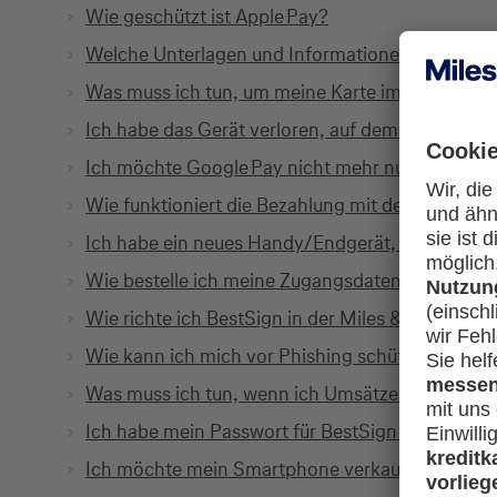
Wie geschützt ist Apple Pay?
Welche Unterlagen und Informationen benötige i
Was muss ich tun, um meine Karte im Internet n
Ich habe das Gerät verloren, auf dem ich Google
Ich möchte Google Pay nicht mehr nutzen. Was 
Wie funktioniert die Bezahlung mit dem Masterc
Ich habe ein neues Handy/Endgerät, wie kann ic
Wie bestelle ich meine Zugangsdaten für das Kr
Wie richte ich BestSign in der Miles & More App
Wie kann ich mich vor Phishing schützen? Wie re
Was muss ich tun, wenn ich Umsätze reklamier
Ich habe mein Passwort für BestSign vergessen.
Ich möchte mein Smartphone verkaufen. Kann ei