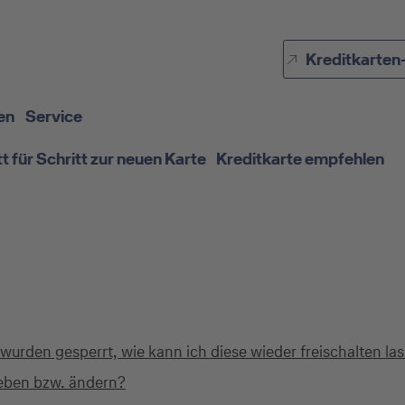
Direkt zur Hauptnavigation (Enter drücken)
Kreditkarten
Direkt zur Suche (Enter drücken)
Direkt zum Hauptinhalt (Enter drücken)
en
Service
tt für Schritt zur neuen Karte
Kreditkarte empfehlen
rden gesperrt, wie kann ich diese wieder freischalten la
geben bzw. ändern?