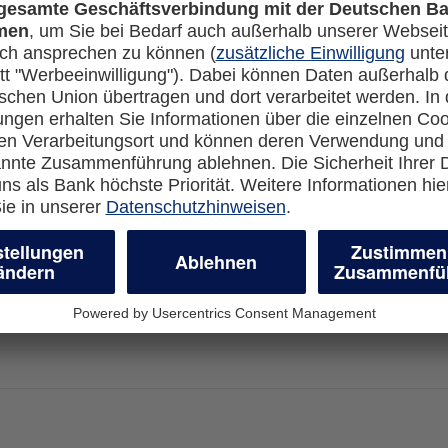
nsa Miles & More Credit Card auf?
unktioniert er?
glichkeiten habe ich, mich zu legitimieren?
tkarten-PIN rechnen?
einer Miles & More Kreditkarte?