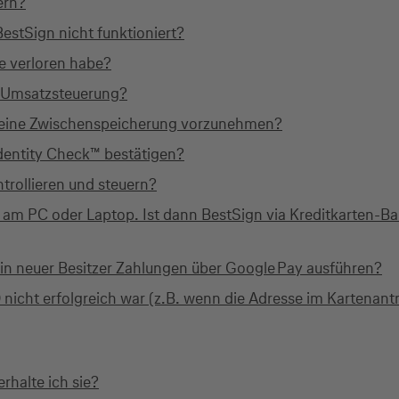
ern?
estSign nicht funktioniert?
e verloren habe?
r Umsatzsteuerung?
g eine Zwischenspeicherung vorzunehmen?
dentity Check™ bestätigen?
trollieren und steuern?
 am PC oder Laptop. Ist dann BestSign via Kreditkarten-B
n neuer Besitzer Zahlungen über Google Pay ausführen?
D nicht erfolgreich war (z.B. wenn die Adresse im Kartena
rhalte ich sie?