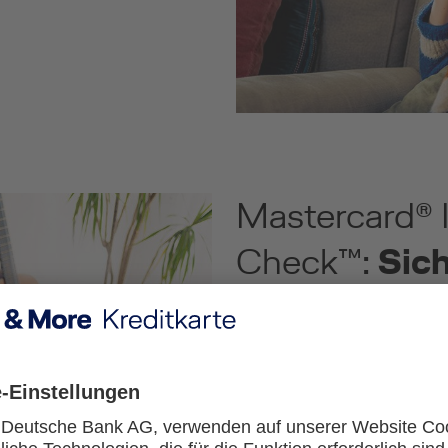
Mastercard® I
Check™:
Sich
bezahlen
Mit Mastercard® Identity 
zusätzliche Verifizierungss
Transaktionen wirkungsvoll 