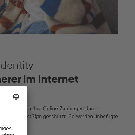
dentity
erer im Internet
Check™ werden Ihre Online-Zahlungen durch
chritte per BestSign geschützt. So werden unbefugte
verhindert.