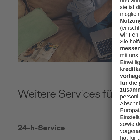
Weitere Services für
meh
24-h-Service