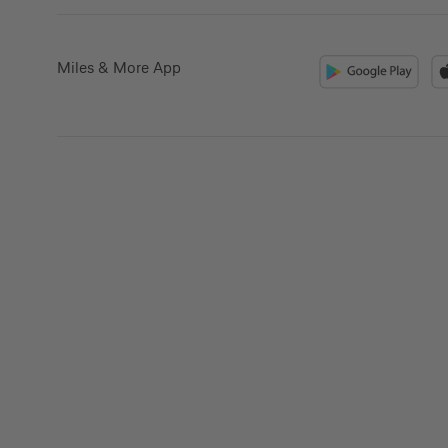
Miles & More App
Kreditkarte beantrag
Suchen Sie eine Kreditkarte für die private oder 
Nutzung? Oder möchten Sie Kreditkarten für Ih
beantragen?
Über die Auswahl gelangen Sie direkt in den ge