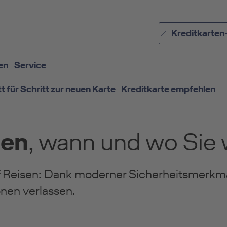
Direkt zur Hauptnavigation (Enter drücken)
Kreditkarten
Direkt zur Suche (Enter drücken)
Direkt zum Hauptinhalt (Enter drücken)
en
Service
tt für Schritt zur neuen Karte
Kreditkarte empfehlen
len
, wann und wo Sie
 Reisen: Dank moderner Sicherheitsmerkmal
onen verlassen.