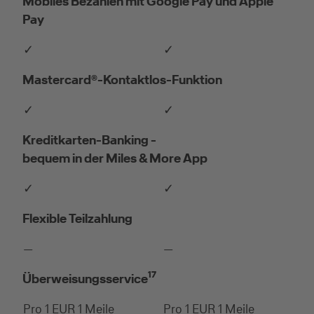
Mobiles Bezahlen mit Google Pay und Apple
Pay
✓
✓
Mastercard®-Kontaktlos-Funktion
✓
✓
Kreditkarten-Banking -
bequem in der Miles & More App
✓
✓
Flexible Teilzahlung
—
—
17
Überweisungsservice
Pro 1 EUR 1 Meile
Pro 1 EUR 1 Meile