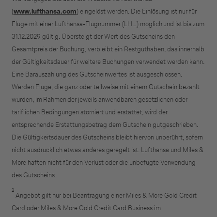
(
www.lufthansa.com
) eingelöst werden. Die Einlösung ist nur für
Flüge mit einer Lufthansa-Flugnummer (LH…) möglich und ist bis zum
31.12.2029 gültig. Übersteigt der Wert des Gutscheins den
Gesamtpreis der Buchung, verbleibt ein Restguthaben, das innerhalb
der Gültigkeitsdauer für weitere Buchungen verwendet werden kann.
Eine Barauszahlung des Gutscheinwertes ist ausgeschlossen.
Werden Flüge, die ganz oder teilweise mit einem Gutschein bezahlt
wurden, im Rahmen der jeweils anwendbaren gesetzlichen oder
tariflichen Bedingungen storniert und erstattet, wird der
entsprechende Erstattungsbetrag dem Gutschein gutgeschrieben.
Die Gültigkeitsdauer des Gutscheins bleibt hiervon unberührt, sofern
nicht ausdrücklich etwas anderes geregelt ist. Lufthansa und Miles &
Kreditkarte beantragen
More haften nicht für den Verlust oder die unbefugte Verwendung
des Gutscheins.
Suchen Sie eine Kreditkarte für die geschäftliche
2
Angebot gilt nur bei Beantragung einer Miles & More Gold Credit
Nutzung? Oder möchten Sie Kreditkarten für Ihr
Card oder Miles & More Gold Credit Card Business im
Unternehmen beantragen?​