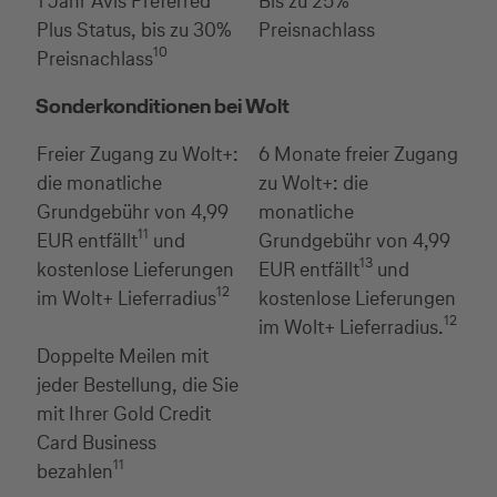
1 Jahr Avis Preferred
Bis zu 25%
Plus Status, bis zu 30%
Preisnachlass
10
Preisnachlass
Sonderkonditionen bei Wolt
Freier Zugang zu Wolt+:
6 Monate freier Zugang
die monatliche
zu Wolt+: die
Grundgebühr von 4,99
monatliche
11
EUR entfällt
und
Grundgebühr von 4,99
13
kostenlose Lieferungen
EUR entfällt
und
12
im Wolt+ Lieferradius
kostenlose Lieferungen
12
im Wolt+ Lieferradius.
Doppelte Meilen mit
jeder Bestellung, die Sie
mit Ihrer Gold Credit
Card Business
11
bezahlen