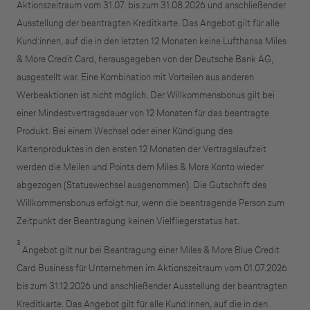
Aktionszeitraum vom 31.07. bis zum 31.08.2026 und anschließender
Ausstellung der beantragten Kreditkarte. Das Angebot gilt für alle
Über die Auswahl gelangen Sie direkt in den
Kund:innen, auf die in den letzten 12 Monaten keine Lufthansa Miles
gewünschten Antrag.
& More Credit Card, herausgegeben von der Deutsche Bank AG,
ausgestellt war. Eine Kombination mit Vorteilen aus anderen
Geschäftliche Nutzung
Werbeaktionen ist nicht möglich. Der Willkommensbonus gilt bei
einer Mindestvertragsdauer von 12 Monaten für das beantragte
Produkt. Bei einem Wechsel oder einer Kündigung des
Kartenproduktes in den ersten 12 Monaten der Vertragslaufzeit
Selbstständige
werden die Meilen und Points dem Miles & More Konto wieder
abgezogen (Statuswechsel ausgenommen). Die Gutschrift des
(z.B. Gewerbetreibender, Handwerker,
Willkommensbonus erfolgt nur, wenn die beantragende Person zum
Freiberufler)
Zeitpunkt der Beantragung keinen Vielfliegerstatus hat.
3
Unternehmen
Angebot gilt nur bei Beantragung einer Miles & More Blue Credit
Card Business für Unternehmen im Aktionszeitraum vom 01.07.2026
(z.B. e.K., Personengesellschaft (inkl. GbR),
bis zum 31.12.2026 und anschließender Ausstellung der beantragten
GmbH)
Kreditkarte. Das Angebot gilt für alle Kund:innen, auf die in den