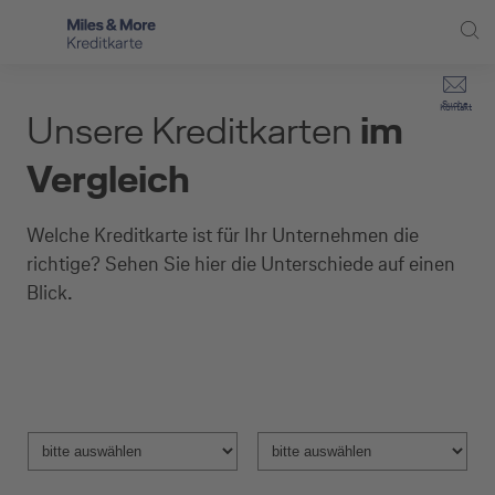
Direkt zur Hauptnavigation (Enter drücken)
Privat-Kund:innen
Suche
Kontakt
Unsere Kreditkarten
im
Direkt zur Suche (Enter drücken)
Kreditkarten für Ihre Mitarbeitenden
Selbstständige
Vergleich
Unternehmen
Direkt zum Hauptinhalt (Enter drücken)
Kreditkarten-Banking
Welche Kreditkarte ist für Ihr Unternehmen die
Service
Kreditkarte beantragen
richtige? Sehen Sie hier die Unterschiede auf einen
Blick.
Produktauswahl
Ausgewähltes
Ausgewähltes
Produkt:
Produkt: