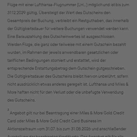
Flüge mit einer Lufthansa-Flugnummer (LH…) möglich und ist bis zum
31.12.2029 gültig. Übersteigt der Wert des Gutscheins den
Gesamtpreis der Buchung, verbleibt ein Restguthaben, das innerhalb
der Gültigkeitsdauer für weitere Buchungen verwendet werden kann.
Kreditkarte beantragen
Eine Barauszahlung des Gutscheinwertes ist ausgeschlossen.
Werden Flüge, die ganz oder teilweise mit einem Gutschein bezahlt
Suchen Sie eine Kreditkarte für die geschäftliche
wurden, im Rahmen der jeweils anwendbaren gesetzlichen oder
Nutzung? Oder möchten Sie Kreditkarten für Ihr
tariflichen Bedingungen storniert und erstattet, wird der
Unternehmen beantragen?​
entsprechende Erstattungsbetrag dem Gutschein gutgeschrieben.
Über die Auswahl gelangen Sie direkt in den
Die Gültigkeitsdauer des Gutscheins bleibt hiervon unberührt, sofern
gewünschten Antrag.
nicht ausdrücklich etwas anderes geregelt ist. Lufthansa und Miles &
More haften nicht für den Verlust oder die unbefugte Verwendung
des Gutscheins.
Geschäftliche Nutzung
3
Angebot gilt nur bei Beantragung einer Miles & More Gold Credit
Card oder Miles & More Gold Credit Card Business im
Aktionszeitraum vom 31.07. bis zum 31.08.2026 und anschließender
Selbstständige
Ausstellung der beantragten Kreditkarte. Das Angebot gilt für alle