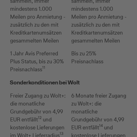
sammeln, immer
sammeln, immer
mindestens 1.000
mindestens 1.000
Meilen pro Anmietung -
Meilen pro Anmietung -
zusätzlich zu den mit
zusätzlich zu den mit
Kreditkartenumsätzen
Kreditkartenumsätzen
gesammelten Meilen
gesammelten Meilen
1 Jahr Avis Preferred
Bis zu 25%
Plus Status, bis zu 30%
Preisnachlass
11
Preisnachlass
Sonderkonditionen bei Wolt
Freier Zugang zu Wolt+:
6 Monate freier Zugang
die monatliche
zu Wolt+: die
Grundgebühr von 4,99
monatliche
12
EUR entfällt
und
Grundgebühr von 4,99
14
kostenlose Lieferungen
EUR entfällt
und
13
im Wolt+ Lieferradius
kostenlose Lieferungen