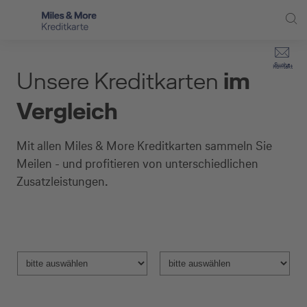
Direkt zur Hauptnavigation (Enter drücken)
Privat-Kund:innen
Suche
Kontakt
Unsere Kreditkarten
im
Direkt zur Suche (Enter drücken)
Kreditkarten
Selbstständige
Vergleich
Kreditkarten für Vielfliegende
Unternehmen
Direkt zum Hauptinhalt (Enter drücken)
Mit allen Miles & More Kreditkarten sammeln Sie
Zusatzpakete
Service
Meilen - und profitieren von unterschiedlichen
Zusatzleistungen.
Kreditkarten-Banking
Kreditkarte beantragen
Produktauswahl
Ausgewähltes
Ausgewähltes
Produkt:
Produkt:
Produktvergleichstabelle
Produktbeschreibung