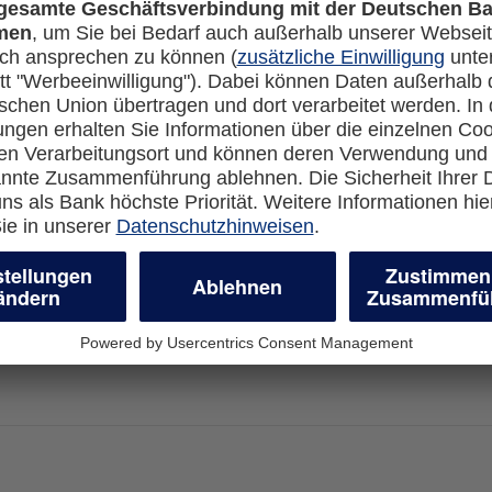
nde einer privaten oder geschäftlichen Miles & More Gold Credit Card oder Kre
der Kreditkarte für Vielfliegende erhalten damit auf Wunsch fünfmal im Kalen
ng eines Datenpakets. Der Preisnachlass ist nicht kombinierbar mit anderen
hrer Servicekartennummer bei Flexiroam registrieren und die App herunterladen
erungsbedingungen für die Lufthansa Miles & More Credit Card
.