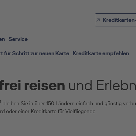
Direkt zur Hauptnavigation (Enter drücken)
Kreditkarten
Direkt zur Suche (Enter drücken)
Direkt zum Hauptinhalt (Enter drücken)
en
Service
tt für Schritt zur neuen Karte
Kreditkarte empfehlen
rei reisen
und Erlebni
1
bleiben Sie in über 150 Ländern einfach und günstig ver
rd oder einer Kreditkarte für Vielfliegende.