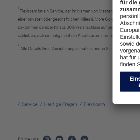
1
Flexiroam ist ein Service, der im Namen von Mastercard® für Inhabe
einer privaten oder geschäftlichen Miles & More Gold Credit Card o
bekommen darüber hinaus 30% Preisnachlass auf jede weitere Buchu
schließen, sich einmalig mit ihren Kreditkarteninformationen und i
2
Alle Details Ihres Versicherungsschutzes finden Sie in den
Versich
Service
Häufige Fragen
Flexiroam
Folge uns