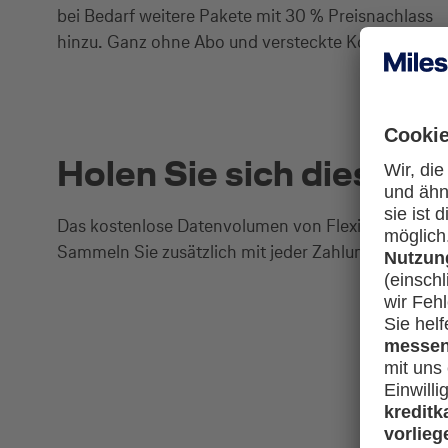
bei Bedarf weitere Pakete mit 30 % Preisnachlass
hinzu. Ganz ohne Abo und versteckte Kosten.
Holen Sie sich diesen u
Das kostenlose Datenvolumen von Flexiroam ist nur e
Sammeln Sie zusätzlich mit jeder Zahlung wertvoll