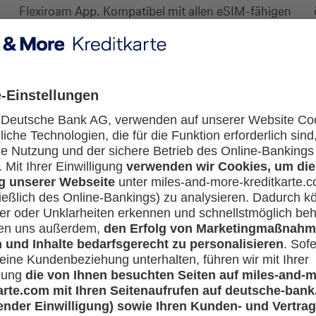
Flexiroam App. Kompatibel mit allen eSIM-fähigen
Geräten für eine kinderleichte Nutzung.
nd weitere Vorteile
iner von vielen Vorteilen der Miles & More Gold Credit Car
e Meilen und profitieren Sie von umfassendem Versicherun
Mehr erfahren