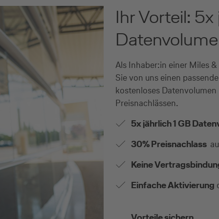
Ihr Vorteil: 5x
Datenvolum
Als Inhaber:in einer Miles 
Sie von uns einen passenden
kostenloses Datenvolumen u
Preisnachlässen.
5x jährlich 1 GB Date
30% Preisnachlass
au
Keine Vertragsbindun
Einfache Aktivierung
d
Vorteile sichern