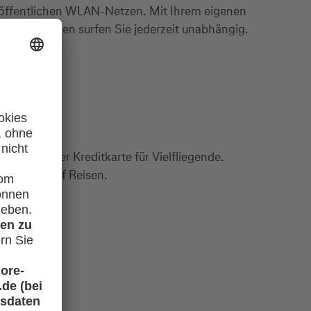
öffentlichen WLAN-Netzen. Mit Ihrem eigenen
Datenvolumen surfen Sie jederzeit unabhängig.
d oder einer Kreditkarte für Vielfliegende.
2
gsschutz
auf Reisen.