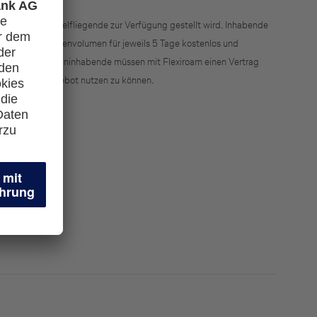
ditkarte für Vielfliegende zur Verfügung gestellt wird. Inhabende
derjahr 1 GB Datenvolumen für jeweils 5 Tage kostenlos und
 Rabatten. Karteninhabende müssen mit Flexiroam einen Vertrag
, um dieses Angebot nutzen zu können.