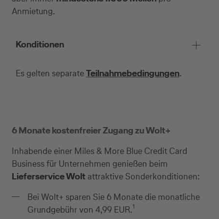
Anmietung.
Selbstständige
Konditionen
(z.B. Gewerbetreibender, Handwerker,
Freiberufler)
Es gelten separate
Teilnahmebedingungen
.
Unternehmen
(z.B. e.K., Personengesellschaft (inkl. GbR),
GmbH)
6 Monate kostenfreier Zugang zu Wolt+
Inhabende einer Miles & More Blue Credit Card
Business für Unternehmen genießen beim
Lieferservice Wolt
attraktive Sonderkonditionen:
Bei Wolt+ sparen Sie 6 Monate die monatliche
1
Grundgebühr von 4,99 EUR.