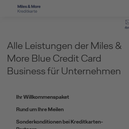
Direkt zur Hauptnavigation (Enter drücken)
Privat-Kund:innen
Su
Kon
Direkt zur Suche (Enter drücken)
Kreditkarten für Ihre Mitarbeitenden
Selbstständige
Alle Leistungen der Miles &
Unternehmen
Direkt zum Hauptinhalt (Enter drücken)
Kreditkarten-Banking
More Blue Credit Card
Service
Kreditkarte beantragen
Business für Unternehmen
Ihr Willkommenspaket
Rund um Ihre Meilen
Sonderkonditionen bei Kreditkarten-