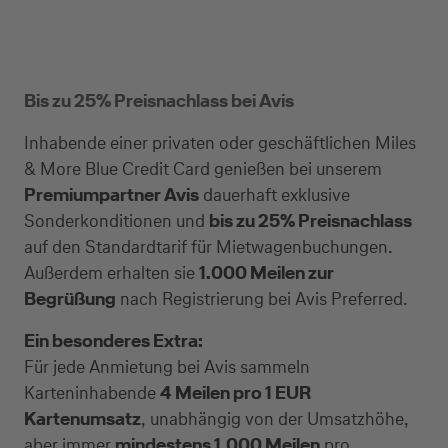
Bis zu 25% Preisnachlass bei Avis
Inhabende einer privaten oder geschäftlichen Miles
Kreditkarte beantragen
& More Blue Credit Card genießen bei unserem
Premiumpartner Avis
dauerhaft exklusive
Suchen Sie eine Kreditkarte für die geschäftliche
Sonderkonditionen und
bis zu 25% Preisnachlass
Nutzung? Oder möchten Sie Kreditkarten für Ihr
auf den Standardtarif für Mietwagenbuchungen.
Unternehmen beantragen?​
Außerdem erhalten sie
1.000 Meilen zur
Begrüßung
nach Registrierung bei Avis Preferred.
Über die Auswahl gelangen Sie direkt in den
gewünschten Antrag.
Ein besonderes Extra:
Für jede Anmietung bei Avis sammeln
Karteninhabende
4 Meilen pro 1 EUR
Geschäftliche Nutzung
Kartenumsatz
, unabhängig von der Umsatzhöhe,
aber immer
mindestens 1.000 Meilen
pro