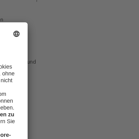
en
rd,
karte gültig und
kel sowie