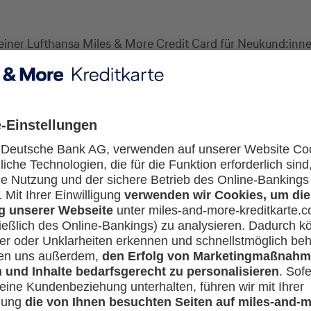
g einer Lufthansa Miles & More Credit Card für Neukund:inn
 letzten 12 Monaten keine Lufthansa Miles & More Credit Ca
gestellt war.
ösung innerhalb von 12 Monaten nach Ausstellung der Kredit
p.eu
eingelöst werden.
einmalig für einen Warenkorb einsetzen.
eitungs-/Zeitschriften- und Finanzprämien, Miles-Only-Arti
t: 15 EUR/3.000 Meilen.
 in Euro angerechnet, nicht auf die Versandkosten.