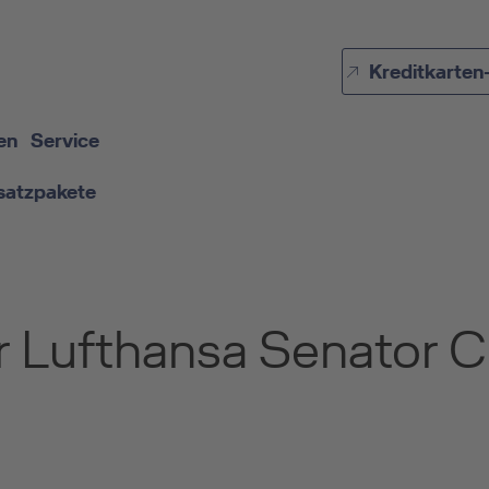
Direkt zur Hauptnavigation (Enter drücken)
Kreditkarten
Direkt zur Suche (Enter drücken)
Direkt zum Hauptinhalt (Enter drücken)
en
Service
satzpakete
r Lufthansa Senator C