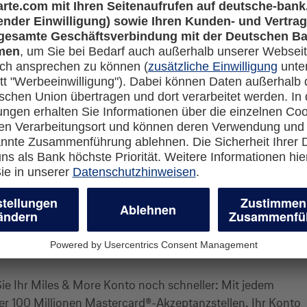
 volle Potenzial beim Meilensammeln und -einlösen aussch
en sammeln
Sie Ihr Miles & More Konto noch schneller: Mit jedem
er 100 Millionen Mastercard®-Akzeptanzstellen. Ihr Konto