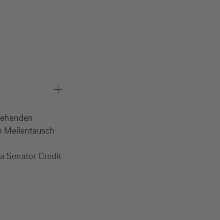
rgehenden
m Meilentausch
sa Senator Credit