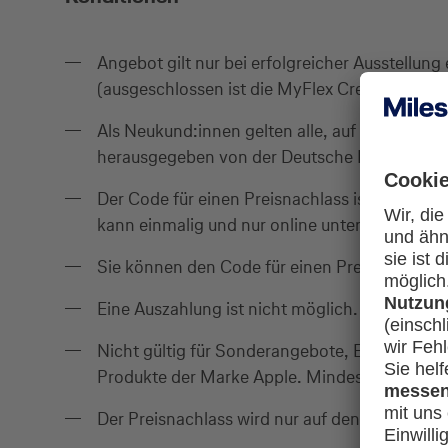
Angebot gilt nur bei erfolgreicher Ausstellun
(ausgeschlossen ist die MyFlex Credit Card).
Als Neukund:innen gelten alle, auf die in den
herausgegeben von der Deutsche Bank AG, aus
Der Code für einen Preisnachlass ist zur Einl
kann einmalig und nur online unter
worldsho
Sie können den Code für einen Preisnachlass 
Eine Auszahlung ist nicht möglich.
Nicht gültig für Sonderangebote, Erlebnis-, Z
Produkte der Marke Apple. Mindestbestellwer
Der Preisnachlass wird nur auf den Warenwert