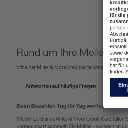
Rund um Ihre Meilen
Mit einer Miles & More Kreditkarte können Sie das
Antworten auf häufige Fragen
Beim Bezahlen Tag für Tag wertvolle Meil
Mit der Lufthansa Miles & More Credit Card füllen 
Kartenumsatz sammeln Sie Meilen - weltweit an üb