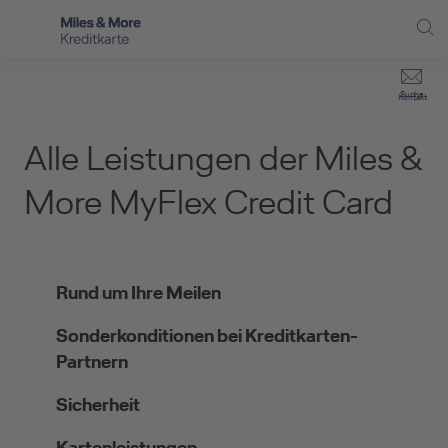
Direkt zur Hauptnavigation (Enter drücken)
Privat-Kund:innen
Suche
Kontakt
Direkt zur Suche (Enter drücken)
Kreditkarten
Selbstständige
Alle Leistungen der Miles &
Kreditkarten für Vielfliegende
Unternehmen
Direkt zum Hauptinhalt (Enter drücken)
More MyFlex Credit Card
Zusatzpakete
Service
Kreditkarten-Banking
Rund um Ihre Meilen
Kreditkarte beantragen
Sonderkonditionen bei Kreditkarten-
Partnern
Sicherheit
Kartenleistungen