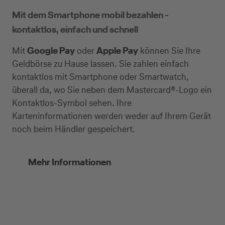
Mit dem Smartphone mobil bezahlen -
kontaktlos, einfach und schnell
Selbstständige
Mit
Google Pay
oder
Apple Pay
können Sie Ihre
Geldbörse zu Hause lassen. Sie zahlen einfach
(z.B. Gewerbetreibender, Handwerker,
kontaktlos mit Smartphone oder Smartwatch,
Freiberufler)
überall da, wo Sie neben dem Mastercard®-Logo ein
Kontaktlos-Symbol sehen. Ihre
Unternehmen
Karteninformationen werden weder auf Ihrem Gerät
(z.B. e.K., Personengesellschaft (inkl. GbR),
noch beim Händler gespeichert.
GmbH)
Mehr Informationen