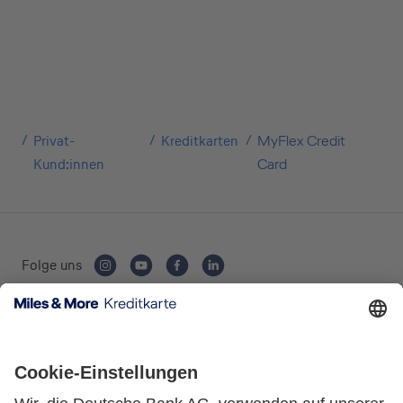
Privat-
Kreditkarten
MyFlex Credit
Kund:innen
Card
Folge uns
Kartenausgebende Bank: