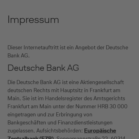
Direkt zur Hauptnavigation (Enter drücken)
Impressum
Direkt zur Suche (Enter drücken)
Direkt zum Hauptinhalt (Enter drücken)
Dieser Internetauftritt ist ein Angebot der Deutsche
Bank AG.
Deutsche Bank AG
Die Deutsche Bank AG ist eine Aktiengesellschaft
deutschen Rechts mit Hauptsitz in Frankfurt am
Main. Sie ist im Handelsregister des Amtsgerichts
Frankfurt am Main unter der Nummer HRB 30 000
eingetragen und zur Erbringung von
Bankgeschäften und Finanzdienstleistungen
zugelassen. Aufsichtsbehörden:
Europäische
Zentralbank (EZB)
, Sonnemannstraße 22, 60314